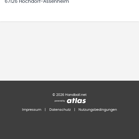
67126 Hochdorf-Assenheim
©
2026
Handball.net
Impressum
|
Datenschutz
|
Nutzungsbedingungen