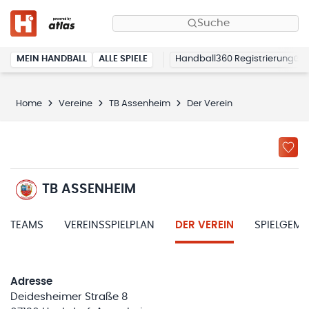
Suche
MEIN HANDBALL
ALLE SPIELE
Handball360 Registrierung
Home
Vereine
TB Assenheim
Der Verein
TB ASSENHEIM
TEAMS
VEREINSSPIELPLAN
DER VEREIN
SPIELGEM
Adresse
Deidesheimer Straße 8