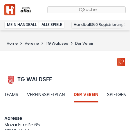
Suche
MEIN HANDBALL
ALLE SPIELE
Handball360 Registrierung
Home
Vereine
TG Waldsee
Der Verein
TG WALDSEE
TEAMS
VEREINSSPIELPLAN
DER VEREIN
SPIELGEM
Adresse
Mozartstraße 65