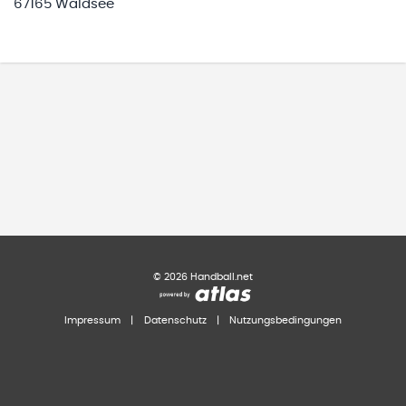
67165 Waldsee
©
2026
Handball.net
Impressum
|
Datenschutz
|
Nutzungsbedingungen