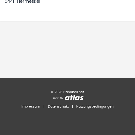
54411 Hermeskeil
©
2026
Handball.net
Impressum
|
Datenschutz
|
Nutzungsbedingungen