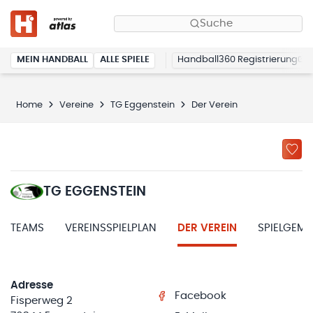
Suche
MEIN HANDBALL
ALLE SPIELE
Handball360 Registrierung
Home
Vereine
TG Eggenstein
Der Verein
TG EGGENSTEIN
TEAMS
VEREINSSPIELPLAN
DER VEREIN
SPIELGEM
Adresse
Facebook
Fisperweg 2