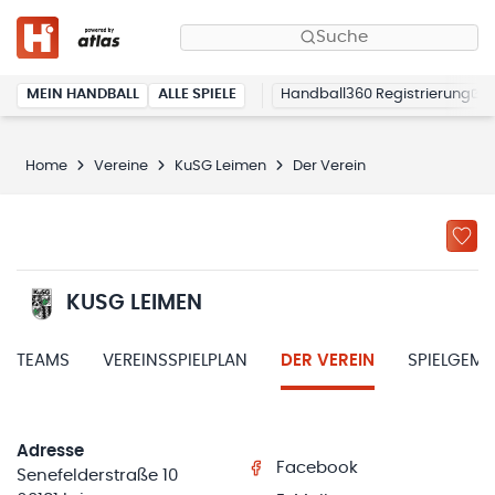
Suche
MEIN HANDBALL
ALLE SPIELE
Handball360 Registrierung
Home
Vereine
KuSG Leimen
Der Verein
KUSG LEIMEN
TEAMS
VEREINSSPIELPLAN
DER VEREIN
SPIELGEM
Adresse
Facebook
Senefelderstraße 10