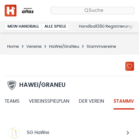
Suche
MEIN HANDBALL
ALLE SPIELE
Handball360 Registrierung
Home
Vereine
HaWei/GraNeu
Stammvereine
HAWEI/GRANEU
TEAMS
VEREINSSPIELPLAN
DER VEREIN
STAMMVER
SG HaWei