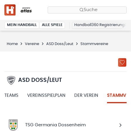
Suche
MEIN HANDBALL
ALLE SPIELE
Handball360 Registrierung
Home
Vereine
ASD Doss/Leut
Stammvereine
ASD DOSS/LEUT
TEAMS
VEREINSSPIELPLAN
DER VEREIN
STAMMVER
TSG Germania Dossenheim