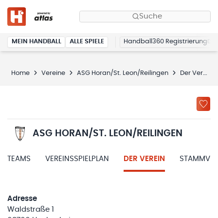
Suche
MEIN HANDBALL
ALLE SPIELE
Handball360 Registrierung
Home
Vereine
ASG Horan/St. Leon/Reilingen
Der Verein
ASG HORAN/ST. LEON/REILINGEN
TEAMS
VEREINSSPIELPLAN
DER VEREIN
STAMMVER
Adresse
Waldstraße 1