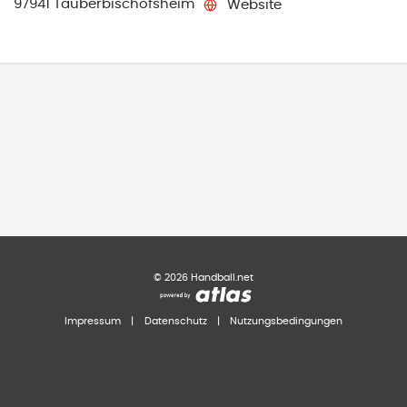
97941 Tauberbischofsheim
Website
©
2026
Handball.net
Impressum
|
Datenschutz
|
Nutzungsbedingungen