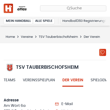
Suche
MEIN HANDBALL
ALLE SPIELE
Handball360 Registrierung
Home
Vereine
TSV Tauberbischofsheim
Der Verein
TSV TAUBERBISCHOFSHEIM
TEAMS
VEREINSSPIELPLAN
DER VEREIN
SPIELGEM
Adresse
E-Mail
Am Wört 6a