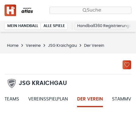
Suche
MEIN HANDBALL
ALLE SPIELE
Handball360 Registrierung
Home
Vereine
JSG Kraichgau
Der Verein
JSG KRAICHGAU
TEAMS
VEREINSSPIELPLAN
DER VEREIN
STAMMVER