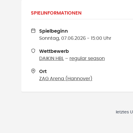
SPIELINFORMATIONEN
Spielbeginn
Sonntag, 07.06.2026 - 15:00 Uhr
Wettbewerb
DAIKIN HBL
–
regular season
Ort
ZAG Arena
(
Hannover
)
letztes 