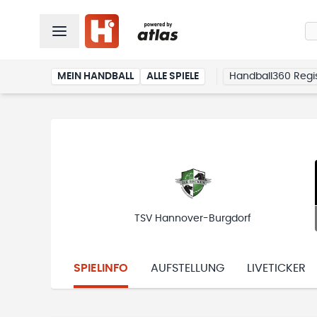
MEIN HANDBALL
ALLE SPIELE
Handball360 Regis
TSV Hannover-Burgdorf
SPIELINFO
AUFSTELLUNG
LIVETICKER