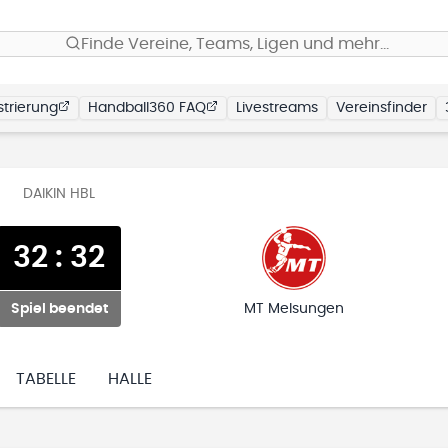
Finde Vereine, Teams, Ligen und mehr…
trierung
Handball360 FAQ
Livestreams
Vereinsfinder
DAIKIN HBL
32
:
32
Spiel beendet
MT Melsungen
TABELLE
HALLE