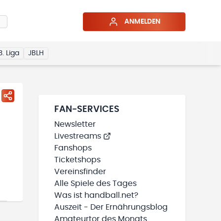
ANMELDEN
3. Liga
JBLH
FAN-SERVICES
Newsletter
Livestreams
Fanshops
Ticketshops
Vereinsfinder
Alle Spiele des Tages
Was ist handball.net?
Auszeit - Der Ernährungsblog
Amateurtor des Monats