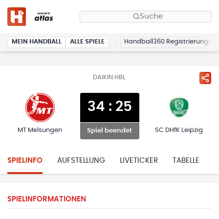
Suche
MEIN HANDBALL
ALLE SPIELE
Handball360 Registrierung
DAIKIN HBL
34
:
25
MT Melsungen
SC DHfK Leipzig
Spiel beendet
SPIELINFO
AUFSTELLUNG
LIVETICKER
TABELLE
H
SPIELINFORMATIONEN