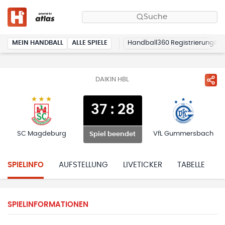
Suche
MEIN HANDBALL
ALLE SPIELE
Handball360 Registrierung
DAIKIN HBL
37
:
28
SC Magdeburg
VfL Gummersbach
Spiel beendet
SPIELINFO
AUFSTELLUNG
LIVETICKER
TABELLE
H
SPIELINFORMATIONEN