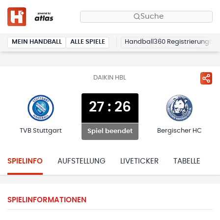
Suche
MEIN HANDBALL
ALLE SPIELE
Handball360 Registrierung
DAIKIN HBL
27
:
26
TVB Stuttgart
Bergischer HC
Spiel beendet
SPIELINFO
AUFSTELLUNG
LIVETICKER
TABELLE
H
SPIELINFORMATIONEN