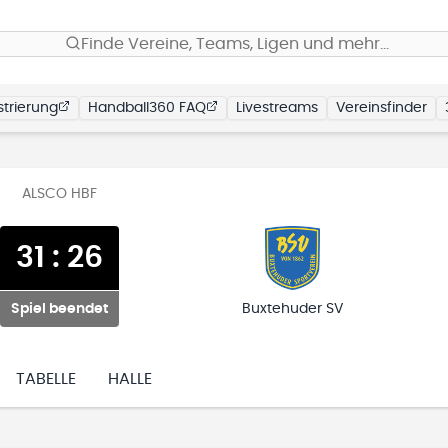
Finde Vereine, Teams, Ligen und mehr…
trierung
Handball360 FAQ
Livestreams
Vereinsfinder
ALSCO HBF
31
:
26
Spiel beendet
Buxtehuder SV
TABELLE
HALLE