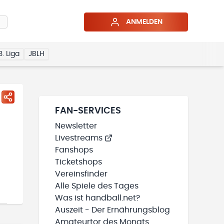
ANMELDEN
3. Liga
JBLH
FAN-SERVICES
Newsletter
Livestreams
Fanshops
Ticketshops
Vereinsfinder
Alle Spiele des Tages
Was ist handball.net?
Auszeit - Der Ernährungsblog
Amateurtor des Monats