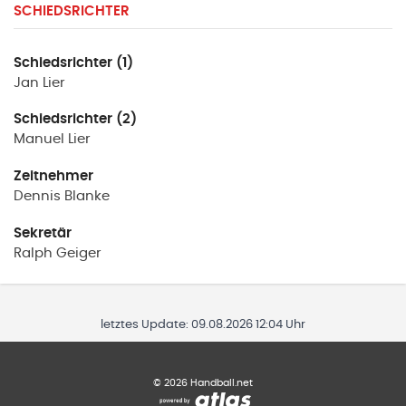
SCHIEDSRICHTER
Schiedsrichter (1)
Jan
Lier
Schiedsrichter (2)
Manuel
Lier
Zeitnehmer
Dennis
Blanke
Sekretär
Ralph
Geiger
letztes Update:
09.08.2026 12:04 Uhr
©
2026
Handball.net