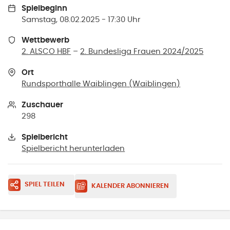
Spielbeginn
Samstag, 08.02.2025 - 17:30 Uhr
Wettbewerb
2. ALSCO HBF
–
2. Bundesliga Frauen 2024/2025
Ort
Rundsporthalle Waiblingen
(
Waiblingen
)
Zuschauer
298
Spielbericht
Spielbericht herunterladen
SPIEL TEILEN
KALENDER ABONNIEREN