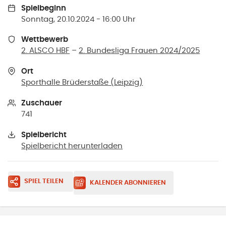
Spielbeginn
Sonntag, 20.10.2024 - 16:00 Uhr
Wettbewerb
2. ALSCO HBF
–
2. Bundesliga Frauen 2024/2025
Ort
Sporthalle Brüderstaße
(
Leipzig
)
Zuschauer
741
Spielbericht
Spielbericht herunterladen
SPIEL TEILEN
KALENDER ABONNIEREN