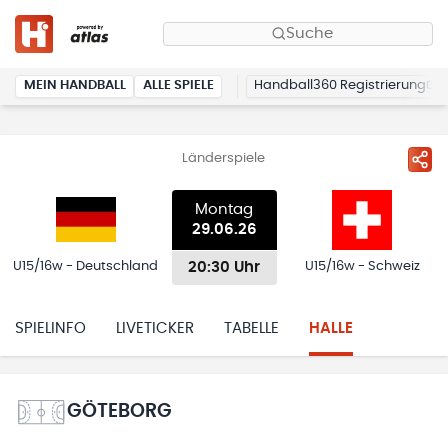
Suche
MEIN HANDBALL
ALLE SPIELE
Handball360 Registrierung
Länderspiele
Montag
29.06.26
20:30 Uhr
U15/16w - Deutschland
U15/16w - Schweiz
SPIELINFO
LIVETICKER
TABELLE
HALLE
GÖTEBORG