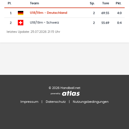
Pl.
Team
Sp.
Tore
Pkt.
Team-Logo
Tabelle mit Vereinsplatzierungen, Spielen, Toren und Punkten
1
2
69
:
55
4:0
U18/19m - Deutschland
2
2
55
:
69
0:4
U18/19m - Schweiz
letztes Update:
25.07.2026 21:15 Uhr
©
2026
Handball.net
Impressum
|
Datenschutz
|
Nutzungsbedingungen