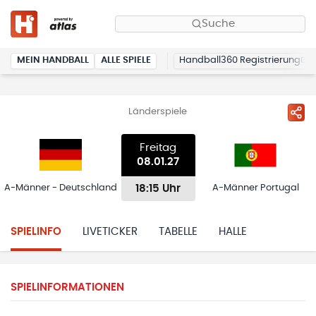
Suche
MEIN HANDBALL
ALLE SPIELE
Handball360 Registrierung
Länderspiele
Freitag
08.01.27
18:15 Uhr
A-Männer - Deutschland
A-Männer Portugal
SPIELINFO
LIVETICKER
TABELLE
HALLE
SPIELINFORMATIONEN