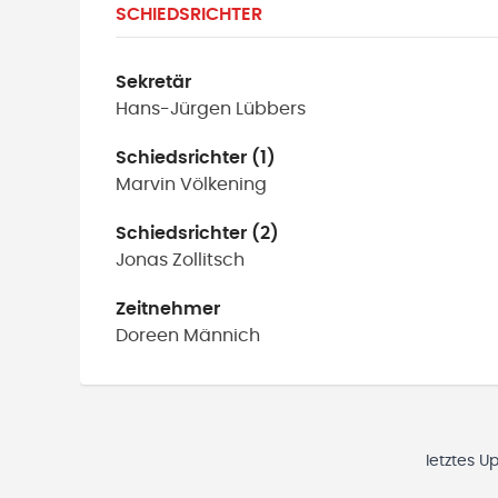
SCHIEDSRICHTER
Sekretär
Hans-Jürgen
Lübbers
Schiedsrichter (1)
Marvin
Völkening
Schiedsrichter (2)
Jonas
Zollitsch
Zeitnehmer
Doreen
Männich
letztes U