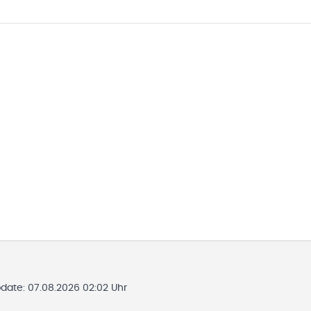
pdate:
07.08.2026 02:02 Uhr