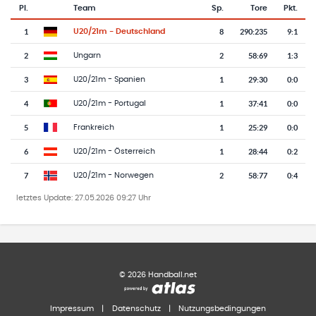
Pl.
Team
Sp.
Tore
Pkt.
Team-Logo
Tabelle mit Vereinsplatzierungen, Spielen, Toren und Punkten
1
8
290
:
235
9:1
U20/21m - Deutschland
2
2
58
:
69
1:3
Ungarn
3
1
29
:
30
0:0
U20/21m - Spanien
4
1
37
:
41
0:0
U20/21m - Portugal
5
1
25
:
29
0:0
Frankreich
6
1
28
:
44
0:2
U20/21m - Österreich
7
2
58
:
77
0:4
U20/21m - Norwegen
letztes Update:
27.05.2026 09:27 Uhr
©
2026
Handball.net
Impressum
|
Datenschutz
|
Nutzungsbedingungen