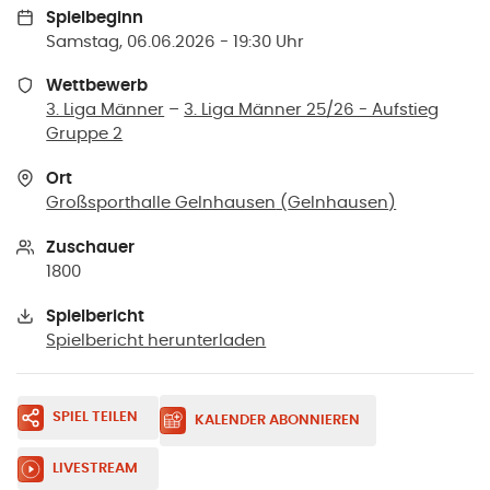
Spielbeginn
Samstag, 06.06.2026 - 19:30 Uhr
Wettbewerb
3. Liga Männer
–
3. Liga Männer 25/26 - Aufstieg
Gruppe 2
Ort
Großsporthalle Gelnhausen
(
Gelnhausen
)
Zuschauer
1800
Spielbericht
Spielbericht herunterladen
SPIEL TEILEN
KALENDER ABONNIEREN
LIVESTREAM