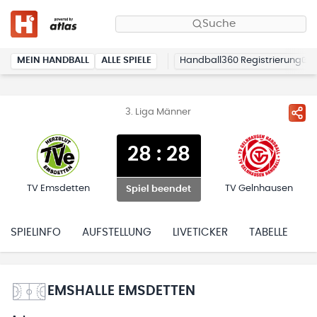
Suche
MEIN HANDBALL
ALLE SPIELE
Handball360 Registrierung
3. Liga Männer
28
:
28
TV Emsdetten
TV Gelnhausen
Spiel beendet
SPIELINFO
AUFSTELLUNG
LIVETICKER
TABELLE
H
EMSHALLE EMSDETTEN