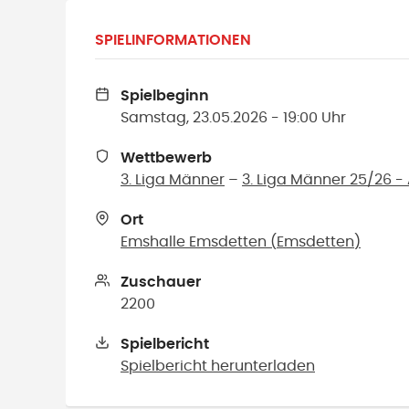
SPIELINFORMATIONEN
Spielbeginn
Samstag, 23.05.2026 - 19:00 Uhr
Wettbewerb
3. Liga Männer
–
3. Liga Männer 25/26 -
Ort
Emshalle Emsdetten
(
Emsdetten
)
Zuschauer
2200
Spielbericht
Spielbericht herunterladen