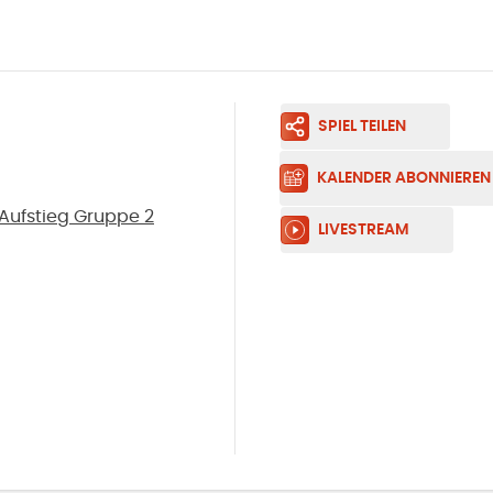
SPIEL TEILEN
KALENDER ABONNIEREN
 Aufstieg Gruppe 2
LIVESTREAM