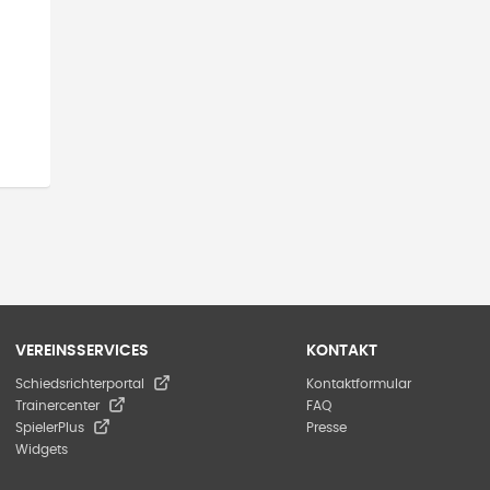
VEREINSSERVICES
KONTAKT
Schiedsrichterportal
Kontaktformular
Trainercenter
FAQ
SpielerPlus
Presse
Widgets