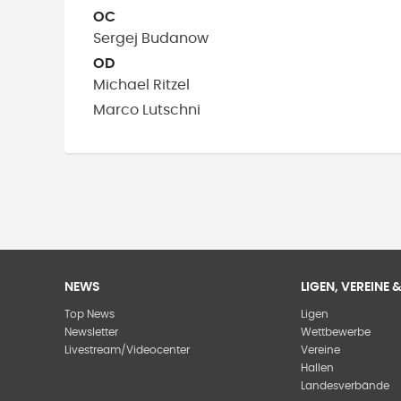
OC
Sergej
Budanow
OD
Michael
Ritzel
Marco
Lutschni
NEWS
LIGEN, VEREINE
Top News
Ligen
Newsletter
Wettbewerbe
Livestream/Videocenter
Vereine
Hallen
Landesverbände