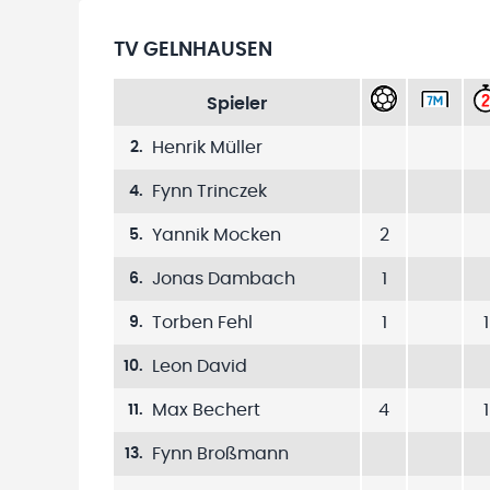
TV GELNHAUSEN
Spieler
Henrik Müller
2
.
Fynn Trinczek
4
.
Yannik Mocken
2
5
.
Jonas Dambach
1
6
.
Torben Fehl
1
1
9
.
Leon David
10
.
Max Bechert
4
1
11
.
Fynn Broßmann
13
.