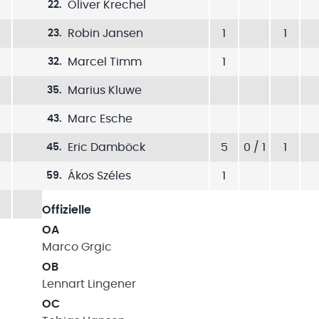
Oliver Krechel
22
.
Robin Jansen
1
1
23
.
Marcel Timm
1
32
.
Marius Kluwe
35
.
Marc Esche
43
.
Eric Damböck
5
0 / 1
1
45
.
Ákos Széles
1
59
.
Offizielle
OA
Marco
Grgic
OB
Lennart
Lingener
OC