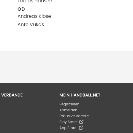
Tobias
Hansen
OD
Andreas
Klose
Ante
Vukas
 & VERBÄNDE
MEIN.HANDBALL.NET
Registrieren
Anmelden
Exklusive Vorteile
Play Store
App Store