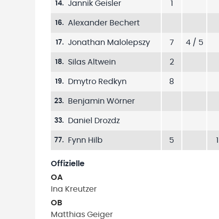
Jannik Geisler
1
14
.
Alexander Bechert
16
.
Jonathan Malolepszy
7
4 / 5
17
.
Silas Altwein
2
18
.
Dmytro Redkyn
8
19
.
Benjamin Wörner
23
.
Daniel Drozdz
33
.
Fynn Hilb
5
1
77
.
Offizielle
OA
Ina
Kreutzer
OB
Matthias
Geiger