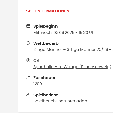
SPIELINFORMATIONEN
Spielbeginn
Mittwoch, 03.06.2026 - 19:30 Uhr
Wettbewerb
3. Liga Männer
–
3. Liga Männer 25/26 -
Ort
Sporthalle Alte Waage
(
Braunschweig
)
Zuschauer
1200
Spielbericht
Spielbericht herunterladen