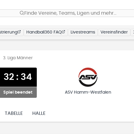
Finde Vereine, Teams, Ligen und mehr…
trierung
Handball360 FAQ
Livestreams
Vereinsfinder
3. Liga Männer
32
:
34
Spiel beendet
ASV Hamm-Westfalen
TABELLE
HALLE