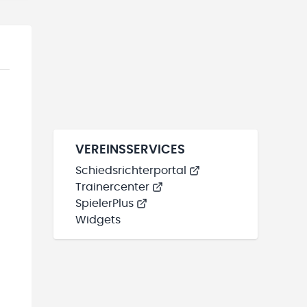
VEREINSSERVICES
Schiedsrichterportal
Trainercenter
SpielerPlus
Widgets