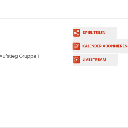
SPIEL TEILEN
KALENDER ABONNIEREN
 Aufstieg Gruppe 1
LIVESTREAM