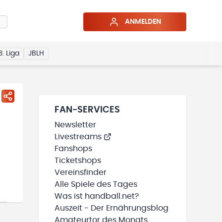
ANMELDEN
3. Liga
JBLH
FAN-SERVICES
Newsletter
Livestreams
Fanshops
Ticketshops
Vereinsfinder
Alle Spiele des Tages
Was ist handball.net?
Auszeit - Der Ernährungsblog
Amateurtor des Monats