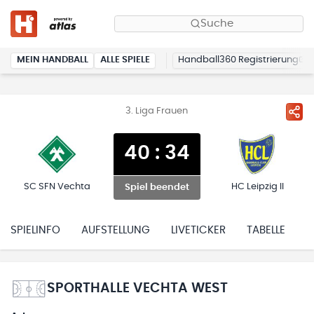
Suche
MEIN HANDBALL
ALLE SPIELE
Handball360 Registrierung
3. Liga Frauen
40
:
34
SC SFN Vechta
HC Leipzig II
Spiel beendet
SPIELINFO
AUFSTELLUNG
LIVETICKER
TABELLE
H
SPORTHALLE VECHTA WEST