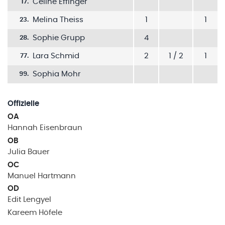
Celine Effinger
17
.
Melina Theiss
1
1
23
.
Sophie Grupp
4
28
.
Lara Schmid
2
1 / 2
1
77
.
Sophia Mohr
99
.
Offizielle
OA
Hannah
Eisenbraun
OB
Julia
Bauer
OC
Manuel
Hartmann
OD
Edit
Lengyel
Kareem
Höfele