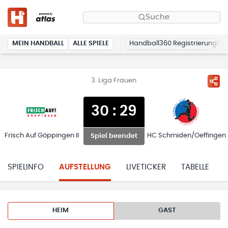
Suche
MEIN HANDBALL
ALLE SPIELE
Handball360 Registrierung
3. Liga Frauen
30
:
29
Frisch Auf Göppingen II
HC Schmiden/Oeffingen
Spiel beendet
SPIELINFO
AUFSTELLUNG
LIVETICKER
TABELLE
HEIM
GAST