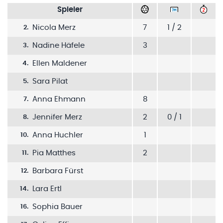
Spieler
Nicola Merz
7
1 / 2
2
.
Nadine Häfele
3
3
.
Ellen Maldener
4
.
Sara Pilat
5
.
Anna Ehmann
8
7
.
Jennifer Merz
2
0 / 1
8
.
Anna Huchler
1
10
.
Pia Matthes
2
11
.
Barbara Fürst
12
.
Lara Ertl
14
.
Sophia Bauer
16
.