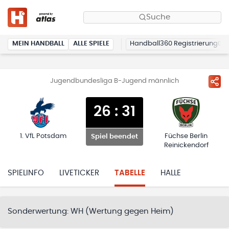
Suche
MEIN HANDBALL
ALLE SPIELE
Handball360 Registrierung
Jugendbundesliga B-Jugend männlich
26
:
31
1. VfL Potsdam
Füchse Berlin
Spiel beendet
Reinickendorf
SPIELINFO
LIVETICKER
TABELLE
HALLE
Sonderwertung:
WH (Wertung gegen Heim)