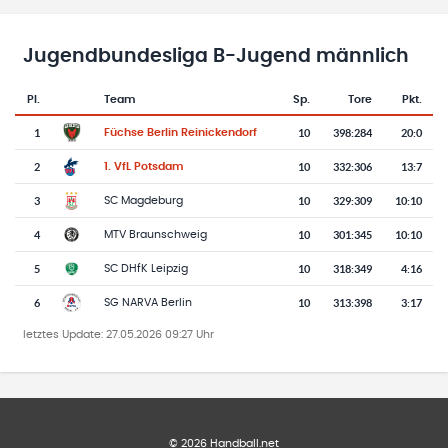
Jugendbundesliga B-Jugend männlich
Pl.
Team
Sp.
Tore
Pkt.
Team-Logo
Tabelle mit Vereinsplatzierungen, Spielen, Toren und Punkten
1
10
398
:
284
20:0
Füchse Berlin Reinickendorf
2
10
332
:
306
13:7
1. VfL Potsdam
3
10
329
:
309
10:10
SC Magdeburg
4
10
301
:
345
10:10
MTV Braunschweig
5
10
318
:
349
4:16
SC DHfK Leipzig
6
10
313
:
398
3:17
SG NARVA Berlin
letztes Update:
27.05.2026 09:27 Uhr
©
2026
Handball.net