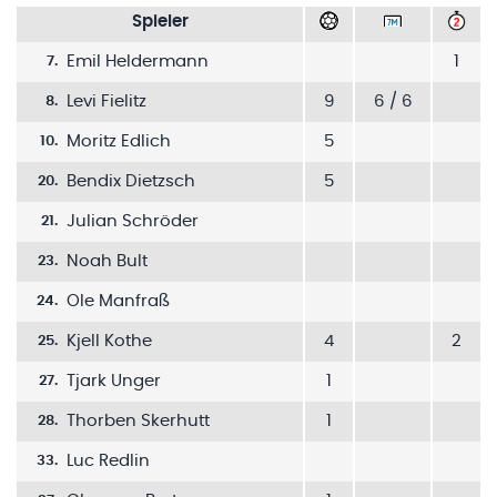
Spieler
Emil Heldermann
1
7
.
Levi Fielitz
9
6 / 6
8
.
Moritz Edlich
5
10
.
Bendix Dietzsch
5
20
.
Julian Schröder
21
.
Noah Bult
23
.
Ole Manfraß
24
.
Kjell Kothe
4
2
25
.
Tjark Unger
1
27
.
Thorben Skerhutt
1
28
.
Luc Redlin
33
.