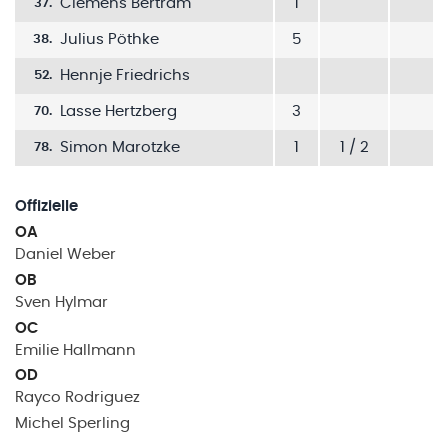
Clemens Bertram
1
37
.
Julius Pöthke
5
38
.
Hennje Friedrichs
52
.
Lasse Hertzberg
3
70
.
Simon Marotzke
1
1 / 2
78
.
Offizielle
OA
Daniel
Weber
OB
Sven
Hylmar
OC
Emilie
Hallmann
OD
Rayco
Rodriguez
Michel
Sperling