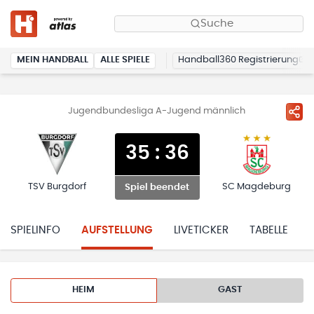
Suche
MEIN HANDBALL
ALLE SPIELE
Handball360 Registrierung
Jugendbundesliga A-Jugend männlich
35
:
36
TSV Burgdorf
SC Magdeburg
Spiel beendet
SPIELINFO
AUFSTELLUNG
LIVETICKER
TABELLE
HEIM
GAST