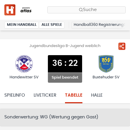
Suche
MEIN HANDBALL
ALLE SPIELE
Handball360 Registrierung
Jugendbundesliga B-Jugend weiblich
36
:
22
Handewitter SV
Buxtehuder SV
Spiel beendet
SPIELINFO
LIVETICKER
TABELLE
HALLE
Sonderwertung:
WG (Wertung gegen Gast)