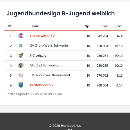
Jugendbundesliga B-Jugend weiblich
Pl.
Team
Sp.
Tore
Pkt.
Team-Logo
Tabelle mit Vereinsplatzierungen, Spielen, Toren und Punkten
1
10
341
:
284
16:4
Handewitter SV
2
10
320
:
303
10:10
SV Grün-Weiß Schwerin
3
10
280
:
281
10:10
HC Leipzig
4
10
280
:
285
10:10
VfL Bad Schwartau
5
10
270
:
302
8:12
TV Hannover-Badenstedt
6
10
268
:
304
6:14
Buxtehuder SV
letztes Update:
27.05.2026 09:27 Uhr
©
2026
Handball.net