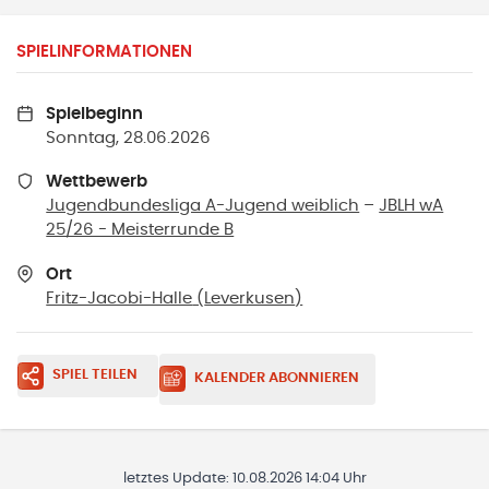
SPIELINFORMATIONEN
Spielbeginn
Sonntag, 28.06.2026
Wettbewerb
Jugendbundesliga A-Jugend weiblich
–
JBLH wA
25/26 - Meisterrunde B
Ort
Fritz-Jacobi-Halle
(
Leverkusen
)
SPIEL TEILEN
KALENDER ABONNIEREN
letztes Update:
10.08.2026 14:04 Uhr