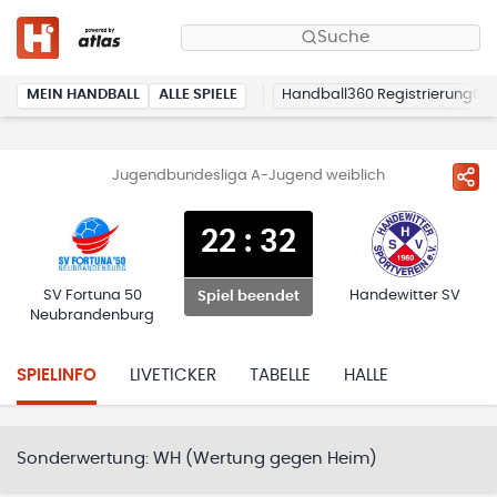
Suche
MEIN HANDBALL
ALLE SPIELE
Handball360 Registrierung
Jugendbundesliga A-Jugend weiblich
22
:
32
SV Fortuna 50
Handewitter SV
Spiel beendet
Neubrandenburg
SPIELINFO
LIVETICKER
TABELLE
HALLE
Sonderwertung:
WH (Wertung gegen Heim)