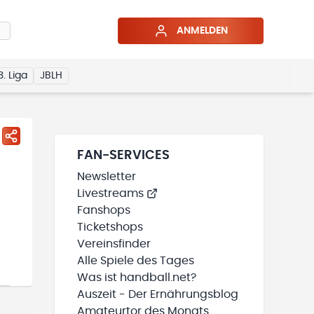
ANMELDEN
3. Liga
JBLH
FAN-SERVICES
Newsletter
Livestreams
Fanshops
Ticketshops
Vereinsfinder
Alle Spiele des Tages
Was ist handball.net?
Auszeit - Der Ernährungsblog
Amateurtor des Monats