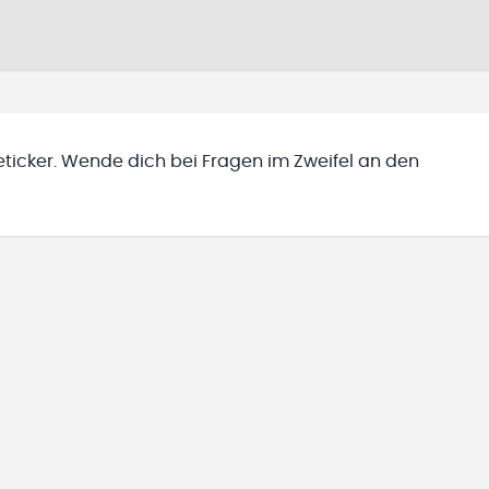
iveticker. Wende dich bei Fragen im Zweifel an den