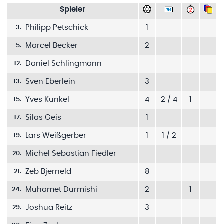
Spieler
Philipp Petschick
1
3
.
Marcel Becker
2
5
.
Daniel Schlingmann
12
.
Sven Eberlein
3
13
.
Yves Kunkel
4
2 / 4
1
15
.
Silas Geis
1
17
.
Lars Weißgerber
1
1 / 2
19
.
Michel Sebastian Fiedler
20
.
Zeb Bjerneld
8
21
.
Muhamet Durmishi
2
1
24
.
Joshua Reitz
3
29
.