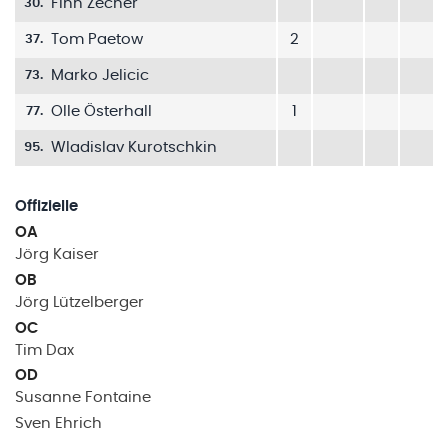
Finn Zecher
30
.
Tom Paetow
2
37
.
Marko Jelicic
73
.
Olle Österhall
1
77
.
Wladislav Kurotschkin
95
.
Offizielle
OA
Jörg
Kaiser
OB
Jörg
Lützelberger
OC
Tim
Dax
OD
Susanne
Fontaine
Sven
Ehrich