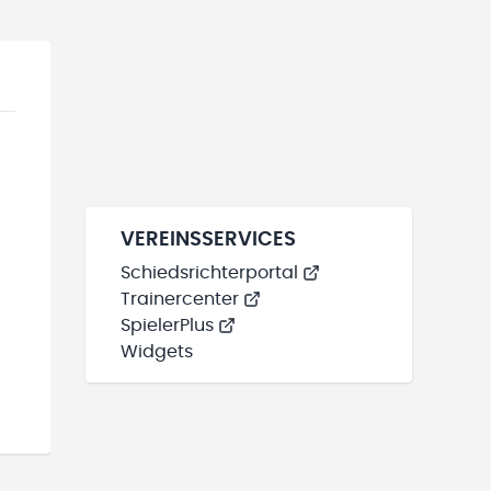
VEREINSSERVICES
Schiedsrichterportal
Trainercenter
SpielerPlus
Widgets