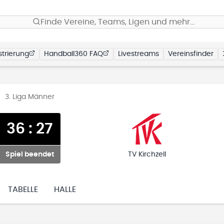
Finde Vereine, Teams, Ligen und mehr…
trierung
Handball360 FAQ
Livestreams
Vereinsfinder
3. Liga Männer
36
:
27
Spiel beendet
TV Kirchzell
TABELLE
HALLE