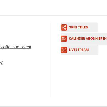
SPIEL TEILEN
KALENDER ABONNIEREN
 Staffel Süd-West
LIVESTREAM
n
)