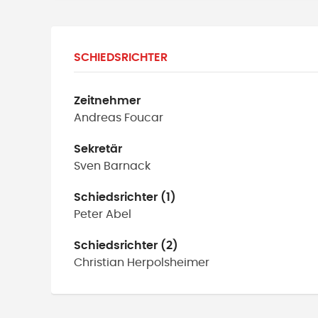
SCHIEDSRICHTER
Zeitnehmer
Andreas
Foucar
Sekretär
Sven
Barnack
Schiedsrichter (1)
Peter
Abel
Schiedsrichter (2)
Christian
Herpolsheimer