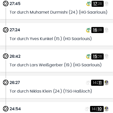
27:45
17
:
11
Tor durch Muhamet Durmishi (24.) (HG Saarlouis)
27:24
16
:
11
Tor durch Yves Kunkel (15.) (HG Saarlouis)
26:42
15
:
11
Tor durch Lars Weißgerber (19.) (HG Saarlouis)
26:27
14
:
11
Tor durch Niklas Klein (24.) (TSG Haßloch)
24:54
14
:
10