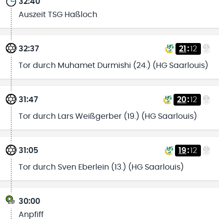
32:40
Auszeit TSG Haßloch
32:37
21
:
12
Tor durch Muhamet Durmishi (24.) (HG Saarlouis)
31:47
20
:
12
Tor durch Lars Weißgerber (19.) (HG Saarlouis)
31:05
19
:
12
Tor durch Sven Eberlein (13.) (HG Saarlouis)
30:00
Anpfiff