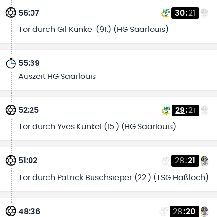
56:07
30
:
21
Tor durch Gil Kunkel (91.) (HG Saarlouis)
55:39
Auszeit HG Saarlouis
52:25
29
:
21
Tor durch Yves Kunkel (15.) (HG Saarlouis)
51:02
28
:
21
Tor durch Patrick Buschsieper (22.) (TSG Haßloch)
48:36
28
:
20