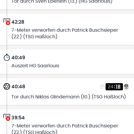
Tor durch Sven Eberlein (13.) (HG Saarlouis)
42:28
7-Meter verworfen durch Patrick Buschsieper
(22.) (TSG Haßloch)
40:49
Auszeit HG Saarlouis
40:48
24
:
18
Tor durch Niklas Glindemann (10.) (TSG Haßloch)
39:54
7-Meter verworfen durch Patrick Buschsieper
(22.) (TSG Haßloch)