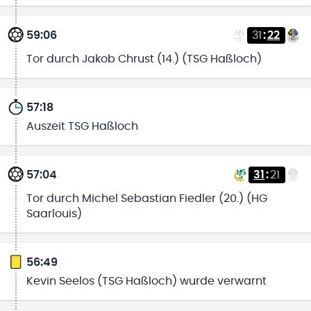
59:06
31
:
22
Tor durch Jakob Chrust (14.) (TSG Haßloch)
57:18
Auszeit TSG Haßloch
57:04
31
:
21
Tor durch Michel Sebastian Fiedler (20.) (HG
Saarlouis)
56:49
Kevin Seelos (TSG Haßloch) wurde verwarnt