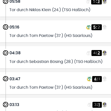
05:58
5
:
3
Tor durch Niklas Klein (24.) (TSG Haßloch)
05:16
5
:
2
Tor durch Tom Paetow (37.) (HG Saarlouis)
04:38
4
:
2
Tor durch Sebastian Bösing (28.) (TSG Haßloch)
03:47
4
:
1
Tor durch Tom Paetow (37.) (HG Saarlouis)
03:13
3
:
1