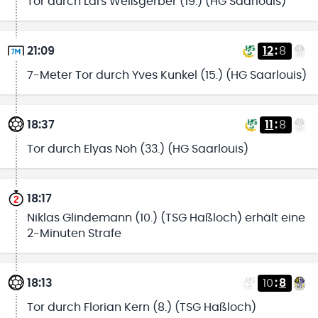
Tor durch Lars Weißgerber (19.) (HG Saarlouis)
21:09
12
:
8
7-Meter Tor durch Yves Kunkel (15.) (HG Saarlouis)
18:37
11
:
8
Tor durch Elyas Noh (33.) (HG Saarlouis)
18:17
Niklas Glindemann (10.) (TSG Haßloch) erhält eine
2-Minuten Strafe
18:13
10
:
8
Tor durch Florian Kern (8.) (TSG Haßloch)