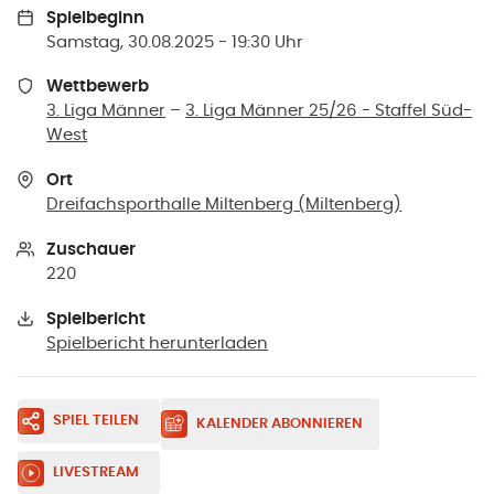
Spielbeginn
Samstag, 30.08.2025 - 19:30 Uhr
Wettbewerb
3. Liga Männer
–
3. Liga Männer 25/26 - Staffel Süd-
West
Ort
Dreifachsporthalle Miltenberg
(
Miltenberg
)
Zuschauer
220
Spielbericht
Spielbericht herunterladen
SPIEL TEILEN
KALENDER ABONNIEREN
LIVESTREAM