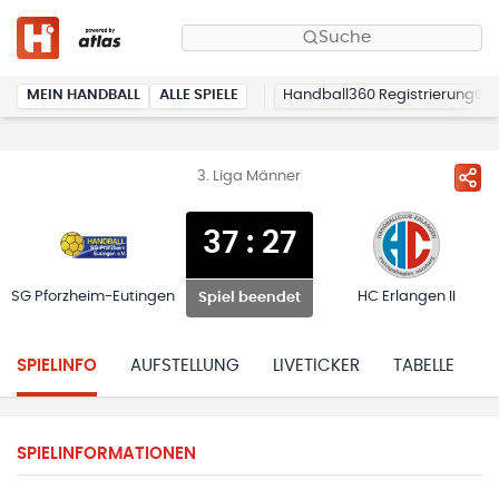
Suche
MEIN HANDBALL
ALLE SPIELE
Handball360 Registrierung
3. Liga Männer
37
:
27
SG Pforzheim-Eutingen
HC Erlangen II
Spiel beendet
SPIELINFO
AUFSTELLUNG
LIVETICKER
TABELLE
H
SPIELINFORMATIONEN