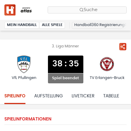
Suche
MEIN HANDBALL
ALLE SPIELE
Handball360 Registrierung
3. Liga Männer
38
:
35
VfL Pfullingen
TV Erlangen-Bruck
Spiel beendet
SPIELINFO
AUFSTELLUNG
LIVETICKER
TABELLE
H
SPIELINFORMATIONEN