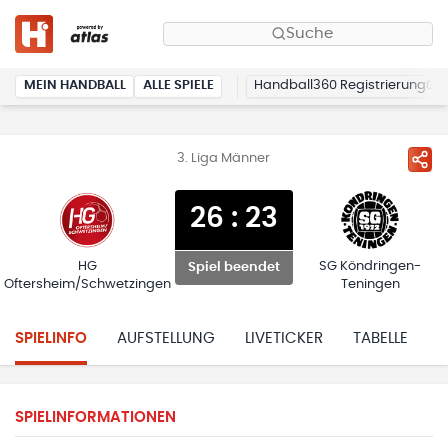
Suche
MEIN HANDBALL
ALLE SPIELE
Handball360 Registrierung
3. Liga Männer
26
:
23
HG
SG Köndringen-
Spiel beendet
Oftersheim/Schwetzingen
Teningen
SPIELINFO
AUFSTELLUNG
LIVETICKER
TABELLE
H
SPIELINFORMATIONEN