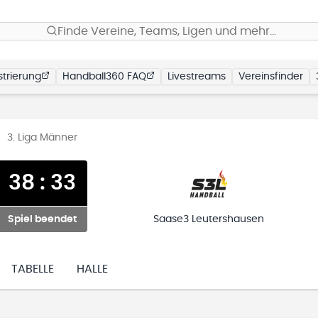
Finde Vereine, Teams, Ligen und mehr…
trierung
Handball360 FAQ
Livestreams
Vereinsfinder
3. Liga Männer
38
:
33
Spiel beendet
Saase3 Leutershausen
TABELLE
HALLE