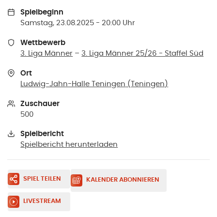
Spielbeginn
Samstag, 23.08.2025 - 20:00 Uhr
Wettbewerb
3. Liga Männer
–
3. Liga Männer 25/26 - Staffel Süd
Ort
Ludwig-Jahn-Halle Teningen
(
Teningen
)
Zuschauer
500
Spielbericht
Spielbericht herunterladen
SPIEL TEILEN
KALENDER ABONNIEREN
LIVESTREAM