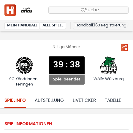
Suche
MEIN HANDBALL
ALLE SPIELE
Handball360 Registrierung
3. Liga Männer
39
:
38
SG Köndringen-
Wölfe Würzburg
Spiel beendet
Teningen
SPIELINFO
AUFSTELLUNG
LIVETICKER
TABELLE
H
SPIELINFORMATIONEN