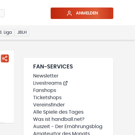
ANMELDEN
3. Liga
JBLH
FAN-SERVICES
Newsletter
Livestreams
Fanshops
Ticketshops
Vereinsfinder
Alle Spiele des Tages
Was ist handball.net?
Auszeit - Der Ernährungsblog
Amateurtor des Monats