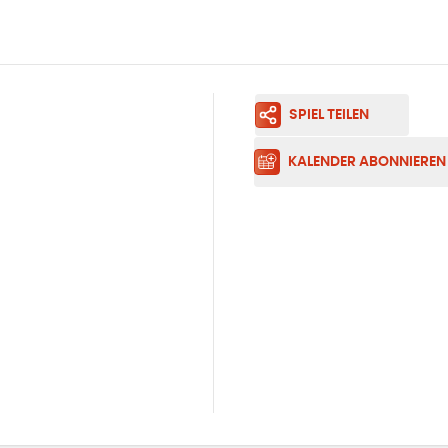
SPIEL TEILEN
KALENDER ABONNIEREN