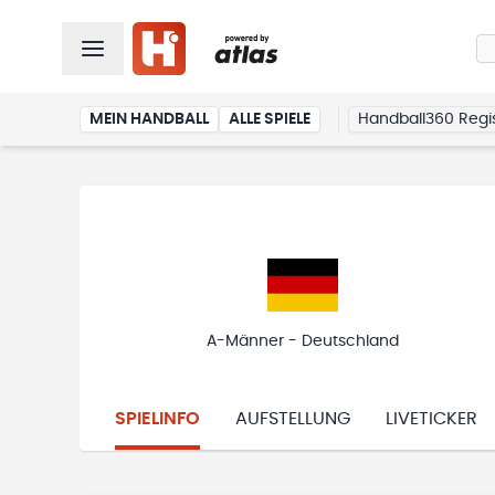
MEIN HANDBALL
ALLE SPIELE
Handball360 Regis
A-Männer - Deutschland
SPIELINFO
AUFSTELLUNG
LIVETICKER