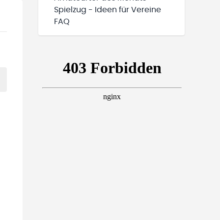
Spielzug - Ideen für Vereine
FAQ