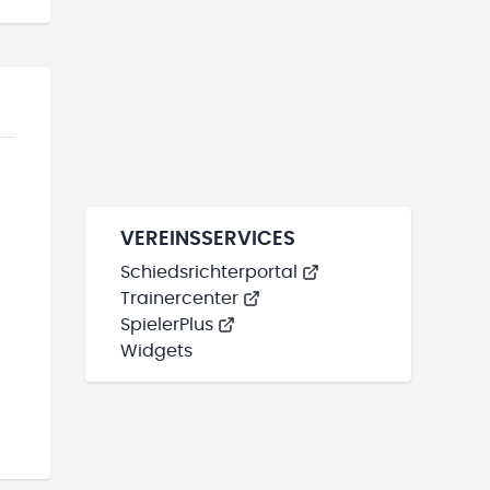
VEREINSSERVICES
Schiedsrichterportal
Trainercenter
SpielerPlus
Widgets