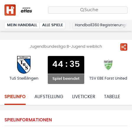
Suche
MEIN HANDBALL
ALLE SPIELE
Handball360 Registrierung
Jugendbundesliga B-Jugend weiblich
44
:
35
TuS Steißlingen
TSV EBE Forst United
Spiel beendet
SPIELINFO
AUFSTELLUNG
LIVETICKER
TABELLE
H
SPIELINFORMATIONEN