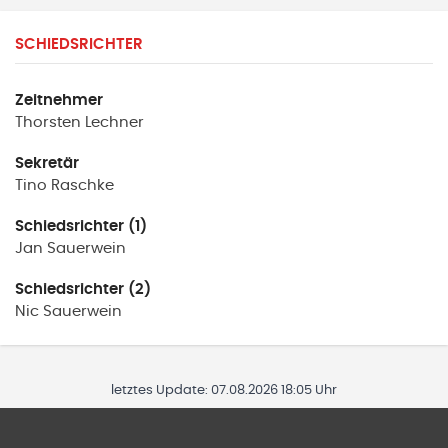
SCHIEDSRICHTER
Zeitnehmer
Thorsten
Lechner
Sekretär
Tino
Raschke
Schiedsrichter (1)
Jan
Sauerwein
Schiedsrichter (2)
Nic
Sauerwein
letztes Update:
07.08.2026 18:05 Uhr