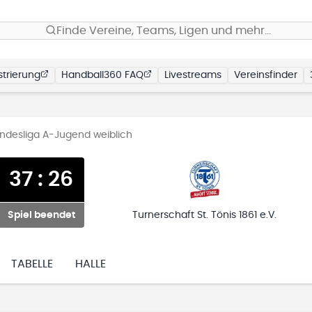
Finde Vereine, Teams, Ligen und mehr…
trierung
Handball360 FAQ
Livestreams
Vereinsfinder
desliga A-Jugend weiblich
37
:
26
Spiel beendet
Turnerschaft St. Tönis 1861 e.V.
TABELLE
HALLE